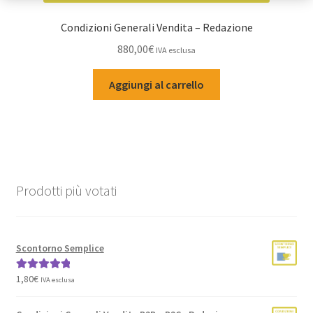
Condizioni Generali Vendita – Redazione
880,00
€
IVA esclusa
Aggiungi al carrello
Prodotti più votati
Scontorno Semplice
1,80
€
Valutato
5.00
IVA esclusa
su 5