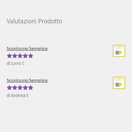
Valutazioni Prodotto
Scontorno Semplice
di Loris C
Valutato
5
su
5
Scontorno Semplice
di Andrea S
Valutato
5
su
5